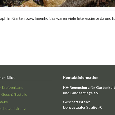
toph im Garten bzw. Innenhof. Es waren viele Interessierte da und 
nen Blick
Kontaktinformation
r Kreisverband
KV-Regensburg für Gartenkul
und Landespflege e.V.
e Geschäftsstelle
ssum
Geschäftsstelle:
Donaustaufer Straße 70
schutzerklärung