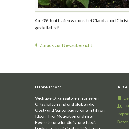
Am 09. Juni trafen wir uns bei Claudia und Chris
gestaltet ist!
Zurück zur Newsübersicht
Danke schön!
Auf ei
Wichtige Organisatoren in unseren
De
Ortschaften sind und bleiben die
Di
Obst- und Gartenbauvereine mit ihren
Impre
Ideen, ihrer Motivation und ihrer
Daten
Begeisterung für die `grüne Idee`.
Danke an alle, die in über 125 Jahren