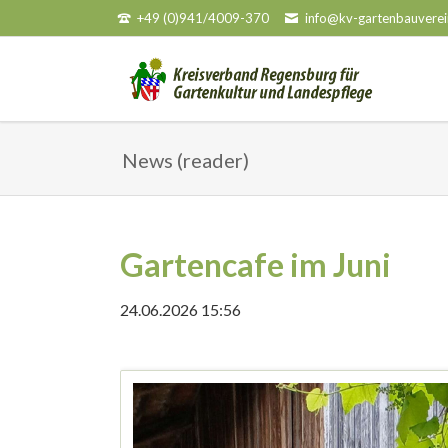
+49 (0)941/4009-370
info@kv-gartenbauverei
HEN
News (reader)
Gartencafe im Juni
24.06.2026 15:56