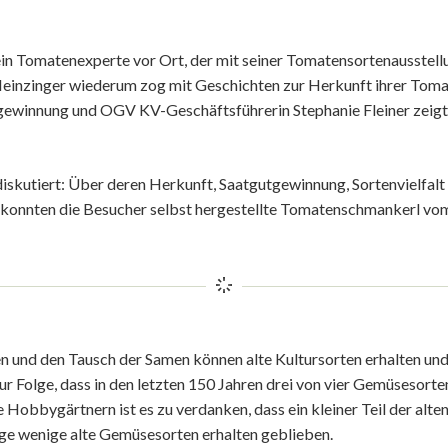
ein Tomatenexperte vor Ort, der mit seiner Tomatensortenausstel
einzinger wiederum zog mit Geschichten zur Herkunft ihrer Tomat
utgewinnung und OGV KV-Geschäftsführerin Stephanie Fleiner zeig
skutiert: Über deren Herkunft, Saatgutgewinnung, Sortenvielfalt 
 konnten die Besucher selbst hergestellte Tomatenschmankerl 
und den Tausch der Samen können alte Kultursorten erhalten und 
zur Folge, dass in den letzten 150 Jahren drei von vier Gemüsesor
e Hobbygärtnern ist es zu verdanken, dass ein kleiner Teil der a
nige wenige alte Gemüsesorten erhalten geblieben.