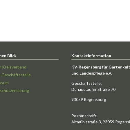
nen Blick
Kontaktinformation
r Kreisverband
KV-Regensburg für Gartenkul
und Landespflege e.V.
e Geschäftsstelle
ssum
Geschäftsstelle:
Donaustaufer Straße 70
schutzerklärung
93059 Regensburg
Postanschrift:
Altmühlstraße 3, 93059 Regens