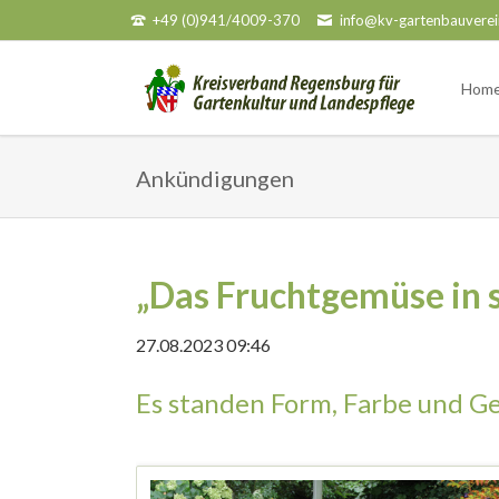
+49 (0)941/4009-370
info@kv-gartenbauverei
HEN
Hom
Ankündigungen
„Das Fruchtgemüse in s
27.08.2023 09:46
Es standen Form, Farbe und G