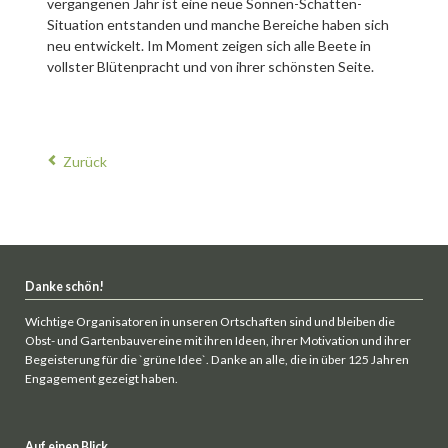
vergangenen Jahr ist eine neue Sonnen-Schatten-
Situation entstanden und manche Bereiche haben sich
neu entwickelt. Im Moment zeigen sich alle Beete in
vollster Blütenpracht und von ihrer schönsten Seite.
Zurück
Danke schön!
Wichtige Organisatoren in unseren Ortschaften sind und bleiben die
Obst- und Gartenbauvereine mit ihren Ideen, ihrer Motivation und ihrer
Begeisterung für die `grüne Idee`. Danke an alle, die in über 125 Jahren
Engagement gezeigt haben.
Auf einen Blick