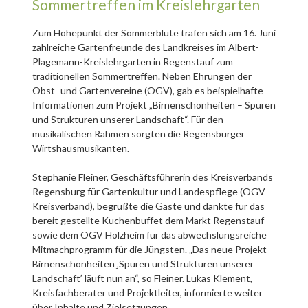
Sommertreffen im Kreislehrgarten
Zum Höhepunkt der Sommerblüte trafen sich am 16. Juni
zahlreiche Gartenfreunde des Landkreises im Albert-
Plagemann-Kreislehrgarten in Regenstauf zum
traditionellen Sommertreffen. Neben Ehrungen der
Obst- und Gartenvereine (OGV), gab es beispielhafte
Informationen zum Projekt „Birnenschönheiten – Spuren
und Strukturen unserer Landschaft“. Für den
musikalischen Rahmen sorgten die Regensburger
Wirtshausmusikanten.
Stephanie Fleiner, Geschäftsführerin des Kreisverbands
Regensburg für Gartenkultur und Landespflege (OGV
Kreisverband), begrüßte die Gäste und dankte für das
bereit gestellte Kuchenbuffet dem Markt Regenstauf
sowie dem OGV Holzheim für das abwechslungsreiche
Mitmachprogramm für die Jüngsten. „Das neue Projekt
Birnenschönheiten ַ‚Spuren und Strukturen unserer
Landschaft’ läuft nun an“, so Fleiner. Lukas Klement,
Kreisfachberater und Projektleiter, informierte weiter
über Inhalte und Zielsetzungen.