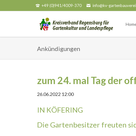
+49 (0)941/4009-370
info@kv-gartenbauverei
HEN
Hom
Ankündigungen
zum 24. mal Tag der o
26.06.2022 12:00
IN KÖFERING
Die Gartenbesitzer freuten si