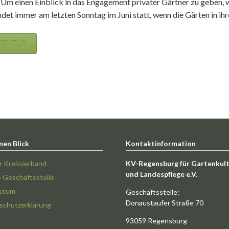
m einen Einblick in das Engagement privater Gärtner zu geben, wi
det immer am letzten Sonntag im Juni statt, wenn die Gärten in ihre
RTENTÜR
nen Blick
Kontaktinformation
r Kreisverband
KV-Regensburg für Gartenkul
und Landespflege e.V.
e Geschäftsstelle
ssum
Geschäftsstelle:
Donaustaufer Straße 70
schutzerklärung
93059 Regensburg