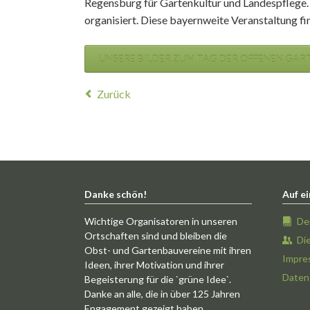
Regensburg für Gartenkultur und Landespflege. U
organisiert. Diese bayernweite Veranstaltung fin
UNSERE BILDER ZUM TAG DER OFFENEN GA
Zurück
Danke schön!
Auf ei
Wichtige Organisatoren in unseren
De
Ortschaften sind und bleiben die
Di
Obst- und Gartenbauvereine mit ihren
Impre
Ideen, ihrer Motivation und ihrer
Daten
Begeisterung für die `grüne Idee`.
Danke an alle, die in über 125 Jahren
Engagement gezeigt haben.