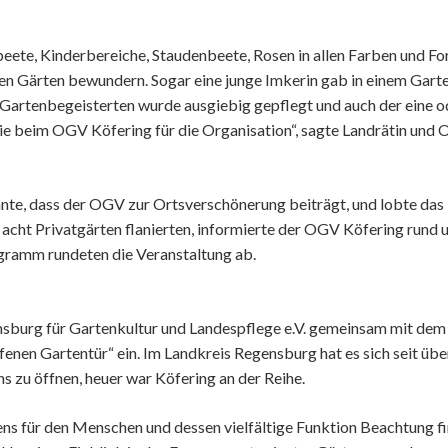
e, Kinderbereiche, Staudenbeete, Rosen in allen Farben und For
nen Gärten bewundern. Sogar eine junge Imkerin gab in einem Garten
artenbegeisterten wurde ausgiebig gepflegt und auch der eine od
wie beim OGV Köfering für die Organisation“, sagte Landrätin un
hnte, dass der OGV zur Ortsverschönerung beiträgt, und lobte d
 acht Privatgärten flanierten, informierte der OGV Köfering rund
gramm rundeten die Veranstaltung ab.
nsburg für Gartenkultur und Landespflege e.V. gemeinsam mit dem
nen Gartentür“ ein. Im Landkreis Regensburg hat es sich seit üb
 zu öffnen, heuer war Köfering an der Reihe.
ens für den Menschen und dessen vielfältige Funktion Beachtung fi