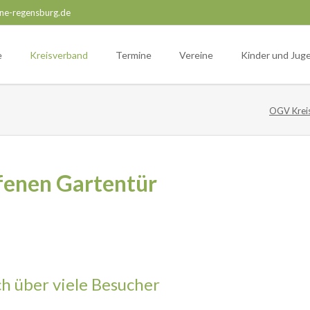
ne-regensburg.de
e
Kreisverband
Termine
Vereine
Kinder und Jug
OGV Krei
ffenen Gartentür
ch über viele Besucher