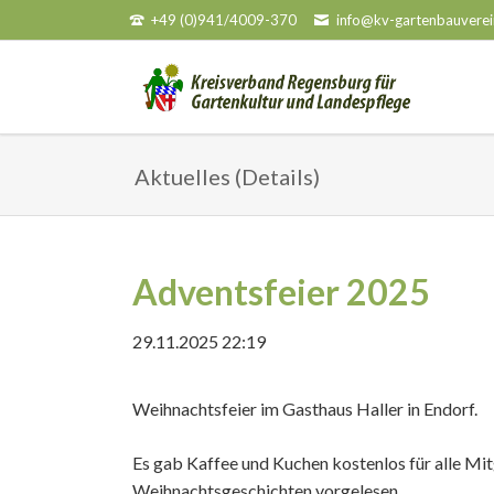
+49 (0)941/4009-370
info@kv-gartenbauverei
HEN
Aktuelles (Details)
Adventsfeier 2025
29.11.2025 22:19
Weihnachtsfeier im Gasthaus Haller in Endorf.
Es gab Kaffee und Kuchen kostenlos für alle Mi
Weihnachtsgeschichten vorgelesen.