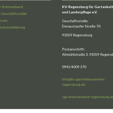
r Kreisverband
KV-Regensburg für Gartenkul
und Landespflege e.V.
e Geschäftsstelle
ssum
Geschäftsstelle:
Donaustaufer Straße 70
schutzerklärung
93059 Regensburg
Postanschrift:
Altmühlstraße 3, 93059 Regens
0941/4009 370
info@kv-gartenbauvereine-
regensburg.de
ogv-kreisverband-regensburg.d