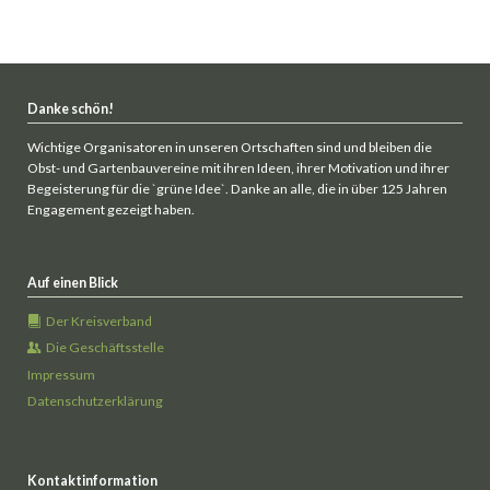
Danke schön!
Wichtige Organisatoren in unseren Ortschaften sind und bleiben die
Obst- und Gartenbauvereine mit ihren Ideen, ihrer Motivation und ihrer
Begeisterung für die `grüne Idee`. Danke an alle, die in über 125 Jahren
Engagement gezeigt haben.
Auf einen Blick
Der Kreisverband
Die Geschäftsstelle
Impressum
Datenschutzerklärung
Kontaktinformation