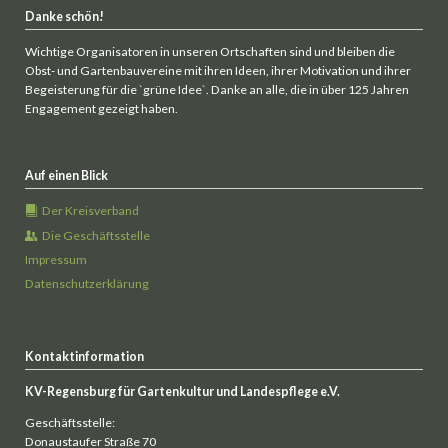
Danke schön!
Wichtige Organisatoren in unseren Ortschaften sind und bleiben die
Obst- und Gartenbauvereine mit ihren Ideen, ihrer Motivation und ihrer
Begeisterung für die `grüne Idee`. Danke an alle, die in über 125 Jahren
Engagement gezeigt haben.
Auf einen Blick
Der Kreisverband
Die Geschäftsstelle
Impressum
Datenschutzerklärung
Kontaktinformation
KV-Regensburg für Gartenkultur und Landespflege e.V.
Geschäftsstelle:
Donaustaufer Straße 70