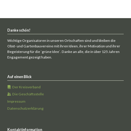
Danke schön!
Wichtige Organisatoren in unseren Ortschaften sind und bleiben die
Obst- und Gartenbauvereine mit ihren Ideen, ihrer Motivation und ihrer
Begeisterung für die `grüne Idee`. Danke an alle, die in über 125 Jahren
Engagement gezeigt haben.
Auf einen Blick
Der Kreisverband
Die Geschäftsstelle
Impressum
Datenschutzerklärung
Kontaktinformation