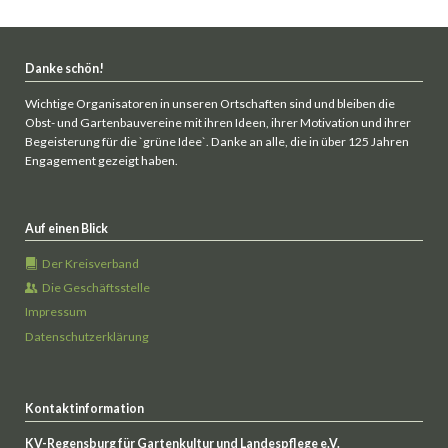
Danke schön!
Wichtige Organisatoren in unseren Ortschaften sind und bleiben die
Obst- und Gartenbauvereine mit ihren Ideen, ihrer Motivation und ihrer
Begeisterung für die `grüne Idee`. Danke an alle, die in über 125 Jahren
Engagement gezeigt haben.
Auf einen Blick
Der Kreisverband
Die Geschäftsstelle
Impressum
Datenschutzerklärung
Kontaktinformation
KV-Regensburg für Gartenkultur und Landespflege e.V.