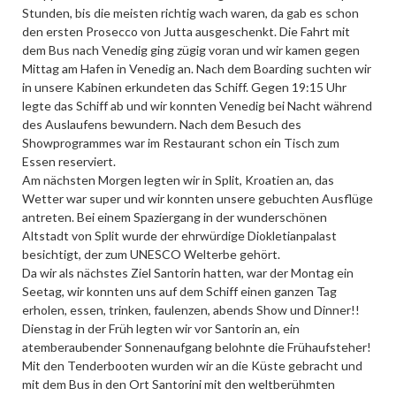
Stunden, bis die meisten richtig wach waren, da gab es schon
den ersten Prosecco von Jutta ausgeschenkt. Die Fahrt mit
dem Bus nach Venedig ging zügig voran und wir kamen gegen
Mittag am Hafen in Venedig an. Nach dem Boarding suchten wir
in unsere Kabinen erkundeten das Schiff. Gegen 19:15 Uhr
legte das Schiff ab und wir konnten Venedig bei Nacht während
des Auslaufens bewundern. Nach dem Besuch des
Showprogrammes war im Restaurant schon ein Tisch zum
Essen reserviert.
Am nächsten Morgen legten wir in Split, Kroatien an, das
Wetter war super und wir konnten unsere gebuchten Ausflüge
antreten. Bei einem Spaziergang in der wunderschönen
Altstadt von Split wurde der ehrwürdige Diokletianpalast
besichtigt, der zum UNESCO Welterbe gehört.
Da wir als nächstes Ziel Santorin hatten, war der Montag ein
Seetag, wir konnten uns auf dem Schiff einen ganzen Tag
erholen, essen, trinken, faulenzen, abends Show und Dinner!!
Dienstag in der Früh legten wir vor Santorin an, ein
atemberaubender Sonnenaufgang belohnte die Frühaufsteher!
Mit den Tenderbooten wurden wir an die Küste gebracht und
mit dem Bus in den Ort Santorini mit den weltberühmten