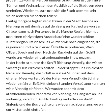
großen, 1.940 m langen, berühmten Stadtmauer mit den vielen
Türmen und Wehranlagen den Ausblick auf die Stadt von oben
genießen. Wieder musste man sich die Stadt aber mit sehr
vielen anderen Menschen teilen!
Freitag morgens legten wir in Italien in der Stadt Ancona an.
Hier ging es mit dem Bus auf den Berg zur Kathedrale von San
Ciriaco, dann nach Portonovo in die Marche Region, hier hat
man einen einzigartigen Ausblick auf eine wunderschöne
Küstenregion. Im Anschluss wurden wir noch eingeladen, die
regionalen Produkte in einer Ölmühle zu probieren, Wein,
Oliven, Speck und Brot. Nach der Rückkehr auf dem Schiff
wurde uns wieder eine atemberaubende Show gezeigt.
In der Nacht steuerte das Schiff Richtung Venedig, das wir am
Samstag Früh erreichen sollten. Leider stoppte uns ein dichter
Nebel vor Venedig, das Schiff musste 4 Stunden auf dem
offenen Meer warten, bis der Hafen von Venedig die Schiffe
wieder einfahren ließ. Mit einigen Stunden Verspätung konnten
wir in Venedig einfahren. Wir wurden aber mit dem
atemberaubenden Panorama von Venedig, das langsam an uns
vorbeizog, versöhnt. Am Nachmittag verließen wir die MSC
Sinfonia und der Bus brachte uns wieder nach Lorenzen, wo wir
um Mitternacht eintrafen.