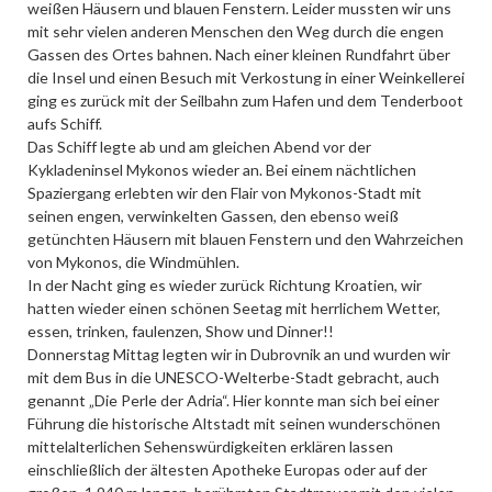
weißen Häusern und blauen Fenstern. Leider mussten wir uns
mit sehr vielen anderen Menschen den Weg durch die engen
Gassen des Ortes bahnen. Nach einer kleinen Rundfahrt über
die Insel und einen Besuch mit Verkostung in einer Weinkellerei
ging es zurück mit der Seilbahn zum Hafen und dem Tenderboot
aufs Schiff.
Das Schiff legte ab und am gleichen Abend vor der
Kykladeninsel Mykonos wieder an. Bei einem nächtlichen
Spaziergang erlebten wir den Flair von Mykonos-Stadt mit
seinen engen, verwinkelten Gassen, den ebenso weiß
getünchten Häusern mit blauen Fenstern und den Wahrzeichen
von Mykonos, die Windmühlen.
In der Nacht ging es wieder zurück Richtung Kroatien, wir
hatten wieder einen schönen Seetag mit herrlichem Wetter,
essen, trinken, faulenzen, Show und Dinner!!
Donnerstag Mittag legten wir in Dubrovnik an und wurden wir
mit dem Bus in die UNESCO-Welterbe-Stadt gebracht, auch
genannt „Die Perle der Adria“. Hier konnte man sich bei einer
Führung die historische Altstadt mit seinen wunderschönen
mittelalterlichen Sehenswürdigkeiten erklären lassen
einschließlich der ältesten Apotheke Europas oder auf der