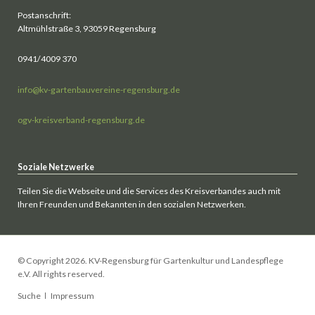
Postanschrift:
Altmühlstraße 3, 93059 Regensburg
0941/4009 370
info@kv-gartenbauvereine-regensburg.de
ogv-kreisverband-regensburg.de
Soziale Netzwerke
Teilen Sie die Webseite und die Services des Kreisverbandes auch mit
Ihren Freunden und Bekannten in den sozialen Netzwerken.
© Copyright 2026. KV-Regensburg für Gartenkultur und Landespflege
e.V. All rights reserved.
Navigation
Suche
Impressum
überspringen