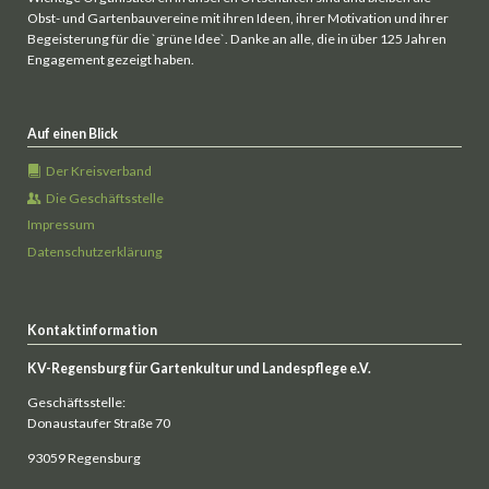
Obst- und Gartenbauvereine mit ihren Ideen, ihrer Motivation und ihrer
Begeisterung für die `grüne Idee`. Danke an alle, die in über 125 Jahren
Engagement gezeigt haben.
Auf einen Blick
Der Kreisverband
Die Geschäftsstelle
Impressum
Datenschutzerklärung
Kontaktinformation
KV-Regensburg für Gartenkultur und Landespflege e.V.
Geschäftsstelle:
Donaustaufer Straße 70
93059 Regensburg