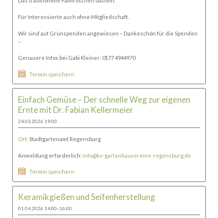
Das traditionelle Palmröschen basteln.
Für Interessierte auch ohne Mitgliedschaft.
Wir sind auf Grünspenden angewiesen – Dankeschön für die Spenden
–
Genauere Infos bei Gabi Kleiner: 0177 4944970
Termin speichern
Einfach Gemüse – Der schnelle Weg zur eigenen
Ernte mit Dr. Fabian Kellermeier
24.03.2026 19:00
Ort:
Stadtgartenamt Regensburg
Anmeldung erforderlich:
info@kv-gartenbauvereine-regensburg.de
Termin speichern
Keramikgießen und Seifenherstellung
01.04.2026 14:00–16:00