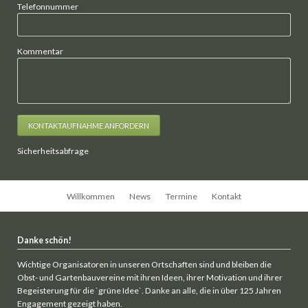
Telefonnummer
Kommentar
KONTAKTAUFNAHME ANFORDERN
Sicherheitsabfrage
Navigation
Willkommen
News
Termine
Kontakt
überspringen
Danke schön!
Wichtige Organisatoren in unseren Ortschaften sind und bleiben die
Obst- und Gartenbauvereine mit ihren Ideen, ihrer Motivation und ihrer
Begeisterung für die `grüne Idee`. Danke an alle, die in über 125 Jahren
Engagement gezeigt haben.