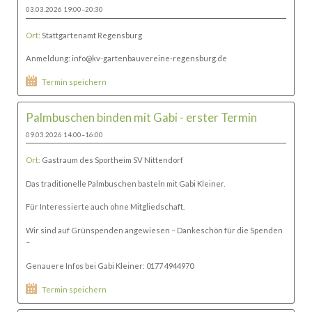
03.03.2026 19:00–20:30
Ort:
Stattgartenamt Regensburg
Anmeldung: info@kv-gartenbauvereine-regensburg.de
Termin speichern
Palmbuschen binden mit Gabi - erster Termin
09.03.2026 14:00–16:00
Ort:
Gastraum des Sportheim SV Nittendorf
Das traditionelle Palmbuschen basteln mit Gabi Kleiner.
Für Interessierte auch ohne Mitgliedschaft.
Wir sind auf Grünspenden angewiesen – Dankeschön für die Spenden
–
Genauere Infos bei Gabi Kleiner: 0177 4944970
Termin speichern