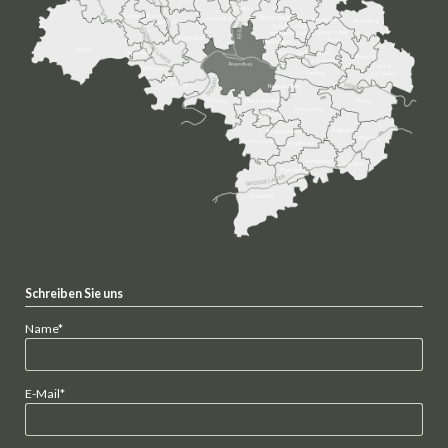
Schreiben Sie uns
Pflichtfeld
Name
*
Pflichtfeld
E-Mail
*