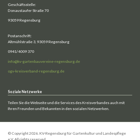
Geschäftsstelle:
Donaustaufer Straße 70
93059 Regensburg
Postanschrift:
Altmühlstraße 3, 93059 Regensburg
0941/4009 370
info@kv-gartenbauvereine-regensburg.de
ogv-kreisverband-regensburg.de
Soziale Netzwerke
Teilen Sie die Webseite und die Services des Kreisverbandes auch mit
Ihren Freunden und Bekannten in den sozialen Netzwerken.
© Copyright 2026. KV-Regensburg für Gartenkultur und Landespflege
e.V. All rights reserved.