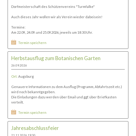
Dorfmeisterschaft des Schützenvereins "Turmfalke"
Auch dieses Jahr wollen wir als Verein wieder dabeisein!
Termine:
Am 22.09., 24.09. und 25.09.2026, jeweils um 18:30 Uhr.
Termin speichern
Herbstausflug zum Botanischen Garten
26.09.2026
Ort:
Augsburg
Genauere Informationen zu dem Ausflug (Programm, Abfahrtszeit etc.)
wird noch bekanntgegeben.
Die Einladungen dazu werden über Email und ggf. über Briefkasten
verteilt.
Termin speichern
Jahresabschlussfeier
21.11.2026 19:30