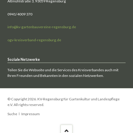
Altmühlstraße 3, 93059 Regensburg
0941/4009 370
info@kv-gartenbauvereine-regensburg.de
ogv-kreisverband-regensburg.de
Soziale Netzwerke
Teilen Sie die Webseite und die Services des Kreisverbandes auch mit
Ihren Freunden und Bekannten in den sozialen Netzwerken.
© Copyright 2026. KV-Regensburg für Gartenkultur und Landespflege
e.V. All rights reserved.
Navigation
Suche
Impressum
überspringen