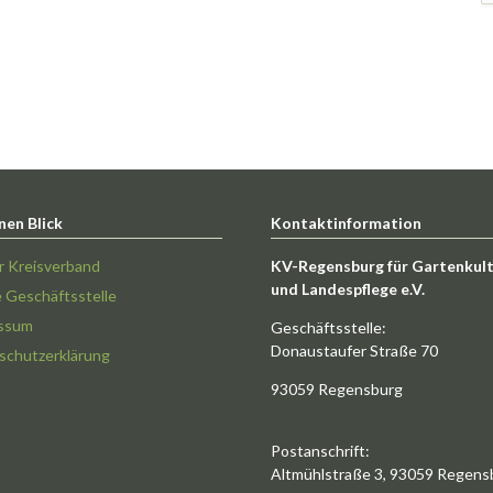
nen Blick
Kontaktinformation
r Kreisverband
KV-Regensburg für Gartenkul
und Landespflege e.V.
e Geschäftsstelle
ssum
Geschäftsstelle:
Donaustaufer Straße 70
schutzerklärung
93059 Regensburg
Postanschrift:
Altmühlstraße 3, 93059 Regens