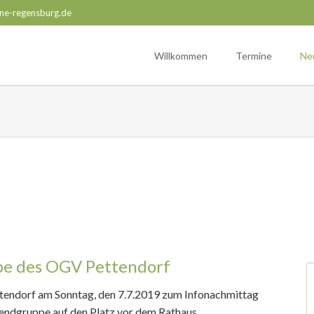
ne-regensburg.de
Willkommen
Termine
Ne
pe des OGV Pettendorf
tendorf am Sonntag, den 7.7.2019 zum Infonachmittag
endgruppe auf den Platz vor dem Rathaus.