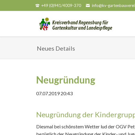
+49 (0)941/4009-370
info@kv-gartenbauverei
HEN
Neues Details
Neugründung
07.07.2019 20:43
Neugründung der Kindergrup
Diesmal bei schönstem Wetter lud der OGV Pet
bezüglich der Neugründung der Kinder- und Jug