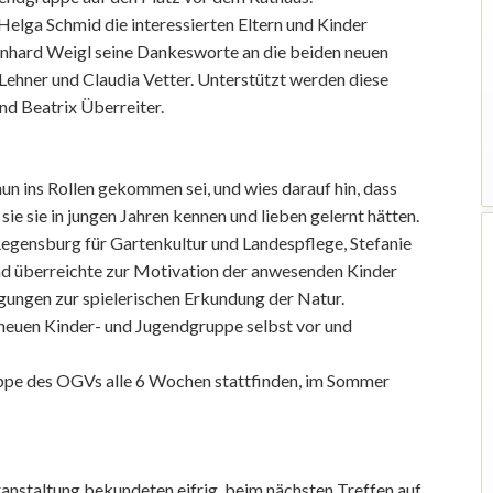
lga Schmid die interessierten Eltern und Kinder
ernhard Weigl seine Dankesworte an die beiden neuen
Lehner und Claudia Vetter. Unterstützt werden diese
nd Beatrix Überreiter.
nun ins Rollen gekommen sei, und wies darauf hin, dass
ie sie in jungen Jahren kennen und lieben gelernt hätten.
egensburg für Gartenkultur und Landespflege, Stefanie
nd überreichte zur Motivation der anwesenden Kinder
gungen zur spielerischen Erkundung der Natur.
r neuen Kinder- und Jugendgruppe selbst vor und
uppe des OGVs alle 6 Wochen stattfinden, im Sommer
anstaltung bekundeten eifrig, beim nächsten Treffen auf