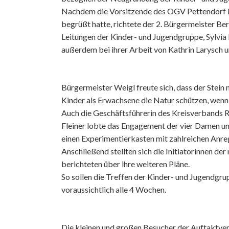
Nachdem die Vorsitzende des OGV Pettendorf He
begrüßt hatte, richtete der 2. Bürgermeister B
Leitungen der Kinder- und Jugendgruppe, Sylvia 
außerdem bei ihrer Arbeit von Kathrin Larysch u
Bürgermeister Weigl freute sich, dass der Stein 
Kinder als Erwachsene die Natur schützen, wenn s
Auch die Geschäftsführerin des Kreisverbands R
Fleiner lobte das Engagement der vier Damen u
einen Experimentierkasten mit zahlreichen Anre
Anschließend stellten sich die Initiatorinnen de
berichteten über ihre weiteren Pläne.
So sollen die Treffen der Kinder- und Jugendgr
voraussichtlich alle 4 Wochen.
Die kleinen und großen Besucher der Auftaktver