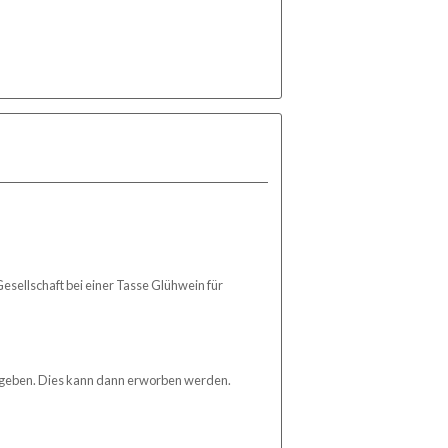
sellschaft bei einer Tasse Glühwein für
 geben. Dies kann dann erworben werden.