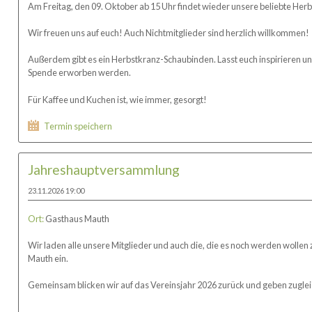
Am Freitag, den 09. Oktober ab 15 Uhr findet wieder unsere beliebte Herb
Wir freuen uns auf euch! Auch Nichtmitglieder sind herzlich willkommen!
Außerdem gibt es ein Herbstkranz-Schaubinden. Lasst euch inspirieren u
Spende erworben werden.
Für Kaffee und Kuchen ist, wie immer, gesorgt!
Termin speichern
Jahreshauptversammlung
23.11.2026 19:00
Ort:
Gasthaus Mauth
Wir laden alle unsere Mitglieder und auch die, die es noch werden wolle
Mauth ein.
Gemeinsam blicken wir auf das Vereinsjahr 2026 zurück und geben zugleic