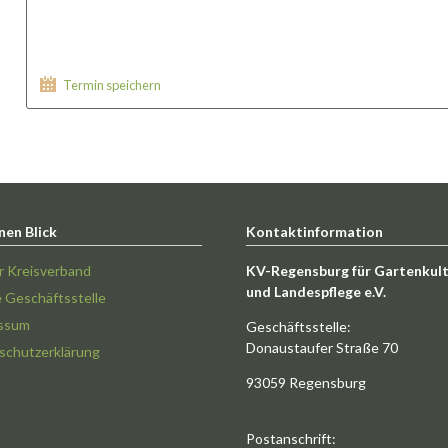
Termin speichern
nen Blick
Kontaktinformation
r Kreisverband
KV-Regensburg für Gartenkul
und Landespflege e.V.
e Geschäftsstelle
ssum
Geschäftsstelle:
Donaustaufer Straße 70
schutzerklärung
93059 Regensburg
Postanschrift: