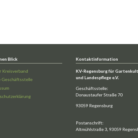
nen Blick
Kontaktinformation
r Kreisverband
KV-Regensburg für Gartenkul
und Landespflege e.V.
e Geschäftsstelle
ssum
Geschäftsstelle:
Donaustaufer Straße 70
schutzerklärung
93059 Regensburg
Postanschrift:
Altmühlstraße 3, 93059 Regens