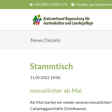
+49 (0)941/4009-370
info@kv-gartenbauverei
HEN
News Details
Stammtisch
11.05.2022 19:00
monatlicher ab Mai
Ab Mai starten wir wieder unseren monatlichen
Campinggaststätte Distelhausen.