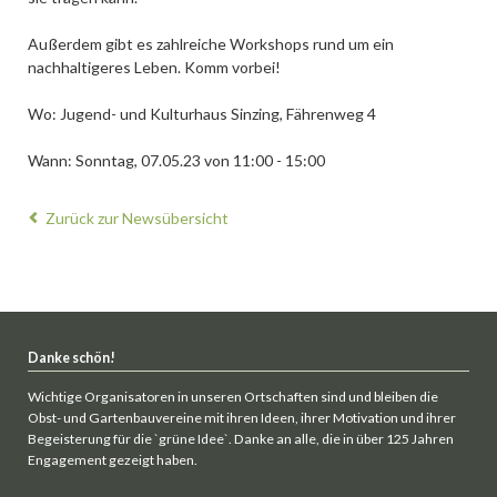
Außerdem gibt es zahlreiche Workshops rund um ein
nachhaltigeres Leben. Komm vorbei!
Wo: Jugend- und Kulturhaus Sinzing, Fährenweg 4
Wann: Sonntag, 07.05.23 von 11:00 - 15:00
Zurück zur Newsübersicht
Danke schön!
Wichtige Organisatoren in unseren Ortschaften sind und bleiben die
Obst- und Gartenbauvereine mit ihren Ideen, ihrer Motivation und ihrer
Begeisterung für die `grüne Idee`. Danke an alle, die in über 125 Jahren
Engagement gezeigt haben.