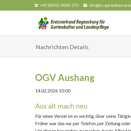
+49 (0)941/4009-370
info@kv-gartenbauverei
HEN
Nachrichten Details
OGV Aushang
14.02.2026 10:00
Aus alt mach neu
Für einen Verein ist es wichtig, über seine Tätig
Früher war das nur per Telefon, per Zeitung ode
Um diesen besonders zu machen, baute Alfred Is