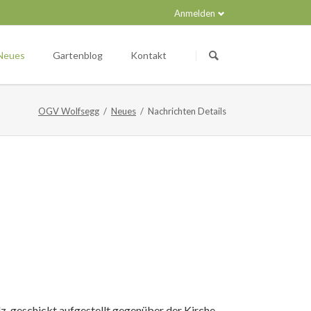
Anmelden
Navigation
überspringen
Neues
Gartenblog
Kontakt
OGV Wolfsegg
Neues
Nachrichten Details
, geschickt aufgestellt gegenüber der Kirche,