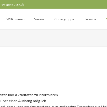
ne-regensburg.de
Willkommen
Verein
Kindergruppe
Termine
keiten und Aktivitäten zu informieren.
r über einen Aushang möglich.
sel, damaliger Vereinsvorstand, zwei prächtige Exemplare aus Holz