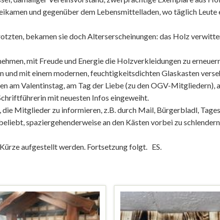
eikamen und gegenüber dem Lebensmittelladen, wo täglich Leute e
rotzten, bekamen sie doch Alterserscheinungen:
das Holz verwitter
nehmen, mit Freude und Energie die Holzverkleidungen zu erneuern
en und mit einem modernen, feuchtigkeitsdichten Glaskasten verse
en am Valentinstag, am Tag der Liebe (zu den OGV-Mitgliedern), a
chriftführerin mit neuesten Infos eingeweiht.
, die Mitglieder zu informieren, z.B. durch Mail, Bürgerbladl, Ta
beliebt, spaziergehenderweise an den Kästen vorbei zu schlendern
 Kürze aufgestellt werden. Fortsetzung folgt. ES.