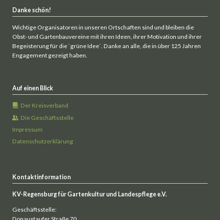
Danke schön!
Wichtige Organisatoren in unseren Ortschaften sind und bleiben die
Obst- und Gartenbauvereine mit ihren Ideen, ihrer Motivation und ihrer
Begeisterung für die `grüne Idee`. Danke an alle, die in über 125 Jahren
Engagement gezeigt haben.
Auf einen Blick
Der Kreisverband
Die Geschäftsstelle
Impressum
Datenschutzerklärung
Kontaktinformation
KV-Regensburg für Gartenkultur und Landespflege e.V.
Geschäftsstelle:
Donaustaufer Straße 70