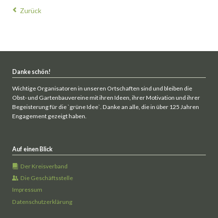
Zurück
Danke schön!
Wichtige Organisatoren in unseren Ortschaften sind und bleiben die
Obst- und Gartenbauvereine mit ihren Ideen, ihrer Motivation und ihrer
Begeisterung für die `grüne Idee`. Danke an alle, die in über 125 Jahren
Engagement gezeigt haben.
Auf einen Blick
Der Kreisverband
Die Geschäftsstelle
Impressum
Datenschutzerklärung