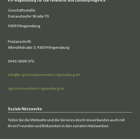
KV-Regensburg für Gartenkultur und Landespflege e.V.
Geschäftsstelle:
Donaustaufer Straße 70
93059 Regensburg
Postanschrift:
Altmühlstraße 3, 93059 Regensburg
0941/4009 370
info@kv-gartenbauvereine-regensburg.de
ogv-kreisverband-regensburg.de
Soziale Netzwerke
Teilen Sie die Webseite und die Services des Kreisverbandes auch mit
Ihren Freunden und Bekannten in den sozialen Netzwerken.