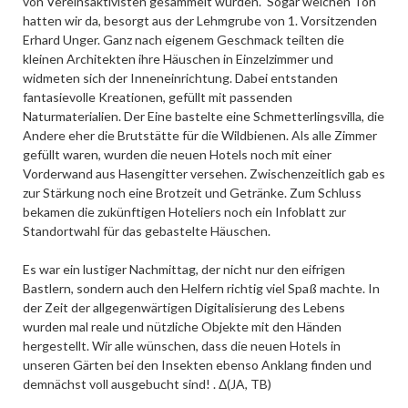
von Vereinsaktivisten gesammelt wurden. Sogar weichen Ton
hatten wir da, besorgt aus der Lehmgrube von 1. Vorsitzenden
Erhard Unger. Ganz nach eigenem Geschmack teilten die
kleinen Architekten ihre Häuschen in Einzelzimmer und
widmeten sich der Inneneinrichtung. Dabei entstanden
fantasievolle Kreationen, gefüllt mit passenden
Naturmaterialien. Der Eine bastelte eine Schmetterlingsvilla, die
Andere eher die Brutstätte für die Wildbienen. Als alle Zimmer
gefüllt waren, wurden die neuen Hotels noch mit einer
Vorderwand aus Hasengitter versehen. Zwischenzeitlich gab es
zur Stärkung noch eine Brotzeit und Getränke. Zum Schluss
bekamen die zukünftigen Hoteliers noch ein Infoblatt zur
Standortwahl für das gebastelte Häuschen.
Es war ein lustiger Nachmittag, der nicht nur den eifrigen
Bastlern, sondern auch den Helfern richtig viel Spaß machte. In
der Zeit der allgegenwärtigen Digitalisierung des Lebens
wurden mal reale und nützliche Objekte mit den Händen
hergestellt. Wir alle wünschen, dass die neuen Hotels in
unseren Gärten bei den Insekten ebenso Anklang finden und
demnächst voll ausgebucht sind! . Δ(JA, TB)