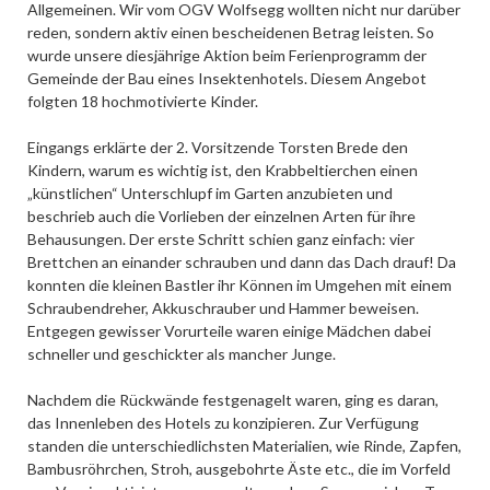
Allgemeinen. Wir vom OGV Wolfsegg wollten nicht nur darüber
reden, sondern aktiv einen bescheidenen Betrag leisten. So
wurde unsere diesjährige Aktion beim Ferienprogramm der
Gemeinde der Bau eines Insektenhotels. Diesem Angebot
folgten 18 hochmotivierte Kinder.
Eingangs erklärte der 2. Vorsitzende Torsten Brede den
Kindern, warum es wichtig ist, den Krabbeltierchen einen
„künstlichen“ Unterschlupf im Garten anzubieten und
beschrieb auch die Vorlieben der einzelnen Arten für ihre
Behausungen. Der erste Schritt schien ganz einfach: vier
Brettchen an einander schrauben und dann das Dach drauf! Da
konnten die kleinen Bastler ihr Können im Umgehen mit einem
Schraubendreher, Akkuschrauber und Hammer beweisen.
Entgegen gewisser Vorurteile waren einige Mädchen dabei
schneller und geschickter als mancher Junge.
Nachdem die Rückwände festgenagelt waren, ging es daran,
das Innenleben des Hotels zu konzipieren. Zur Verfügung
standen die unterschiedlichsten Materialien, wie Rinde, Zapfen,
Bambusröhrchen, Stroh, ausgebohrte Äste etc., die im Vorfeld