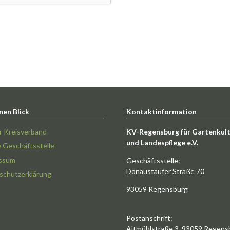
nen Blick
Kontaktinformation
r Kreisverband
KV-Regensburg für Gartenkul
und Landespflege e.V.
e Geschäftsstelle
ssum
Geschäftsstelle:
Donaustaufer Straße 70
schutzerklärung
93059 Regensburg
Postanschrift:
Altmühlstraße 3, 93059 Regens