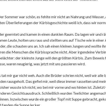
Der Sommer war schön, es fehlte mir nicht an Nahrung und Wasser, a
lten Überlieferungen der Kürbisgeschichte weiß ich, dass wir no
r geerntet und kamen in einen dunklen Raum. Da lagen wir und rät
en Leute, holten uns raus und stellten uns auf Tische wie in einer 
er, die schauten uns an. Ich sah einen kleinen Jungen und wollte 
r hören die Menschen die Kürbissprache nicht. Aber irgendeine Verb
elächter: der kleinste Junge will den größten Kürbis. Zum Beweis 
se, waren neugierig, was jetzt mit uns passieren wird.
 tat mir gar nicht weh. Auch die Brüder schrien nicht, weil wir alle
den rausgeholt. Das gefiel mir, weil diese immer rasselten und m
l bisher wusste ich nicht, wo bei mir vorne und wo hinten ist. Zul
deren Gesichtsausdruck. Schließlich wurden Teelichter angemacht 
drinnen. Inzwischen wurde ein großer Topf mit Suppe gebracht, gek
d fanden die Suppe lecker.