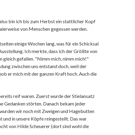
lso bin ich bis zum Herbst ein stattlicher Kopf
rmalerweise von Menschen gegessen werden.
selten einige Wochen lang, was für ein Schicksal
Ausstellung. Ich merkte, dass ich der Größte von
ihm gleich gefallen. "Nimm mich, nimm mich!"
indung zwischen uns entstand doch, weil der
hob er mich mit der ganzen Kraft hoch. Auch die
 bereits reif waren. Zuerst wurde der Stielansatz
eine Gedanken störten. Danach bekam jeder
etzt wurden wir noch mit Zweigen und Hagebutten
und in unsere Köpfe reingestellt. Das war
ocht von Hilde Scheuerer (dort sind wohl die