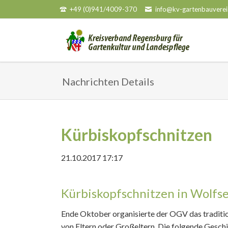
+49 (0)941/4009-370
info@kv-gartenbauverei
HEN
Nachrichten Details
Kürbiskopfschnitzen
21.10.2017 17:17
Kürbiskopfschnitzen in Wolfs
Ende Oktober organisierte der OGV das traditio
von Eltern oder Großeltern. Die folgende Geschi