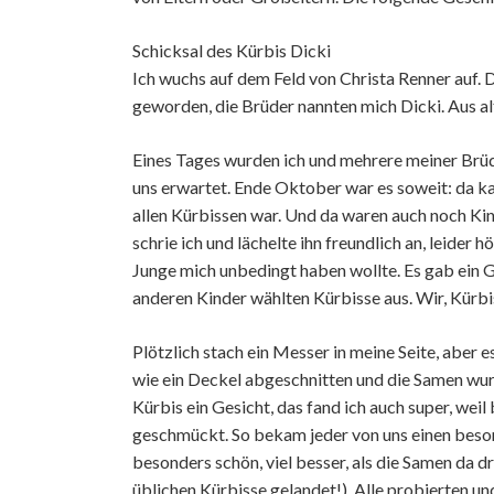
Schicksal des Kürbis Dicki
Ich wuchs auf dem Feld von Christa Renner auf. 
geworden, die Brüder nannten mich Dicki. Aus a
Eines Tages wurden ich und mehrere meiner Brüde
uns erwartet. Ende Oktober war es soweit: da kam
allen Kürbissen war. Und da waren auch noch Kind
schrie ich und lächelte ihn freundlich an, leide
Junge mich unbedingt haben wollte. Es gab ein G
anderen Kinder wählten Kürbisse aus. Wir, Kürbis
Plötzlich stach ein Messer in meine Seite, aber es
wie ein Deckel abgeschnitten und die Samen wur
Kürbis ein Gesicht, das fand ich auch super, wei
geschmückt. So bekam jeder von uns einen beson
besonders schön, viel besser, als die Samen da 
üblichen Kürbisse gelandet!). Alle probierten un