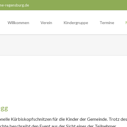
ne-regensburg.de
Willkommen
Verein
Kindergruppe
Termine
egg
nelle Kürbiskopfschnitzen für die Kinder der Gemeinde. Trotz des
chte beschreibt den Event aus der Sicht eines der Teilnehmer.