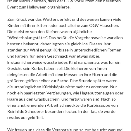
ist ein klares Zeichen, dass der OGV vor kurzem den beliebten
Event zum Halloween organisierte.
Zum Glück war das Wetter perfekt und deswegen kamen viele
Kinder mit ihren Eltern oder auch alleine zum OGV Häuschen.
Die meisten von den Kleinen waren alljährliche
"Wiederholungstäter". Das heißt, die Vorgehensweise war allen
bestens bekannt, daher legten sie gleich los. Dieses Jahr
standen zur Wahl genug Kürbisse in unterschiedlichen Formen
und Farben, für jeden Geschmack war etwas dabei.
Erstaunlicherweise wusste jedes Kind ganz genau, was für ein
Gesicht sein Kürbis haben soll. Die kleineren von ihnen
delegierten die Arbeit mit dem Messer an ihre Eltern und die
größeren griffen selber zur Sache. Eine Stunde später waren
die ursprünglichen Kürbisköpfe nicht mehr zu erkennen. Nur
noch ein paar letzten Verzierungen, wie Hagebuttenaugen oder
Haare aus den Grasbuscheln, und fertig waren sie! Nach so
einer anstrengenden Arbeit schmeckte die Kürbissuppe von
Reinhilde Scheuerer besonders lecker. In der Tat, sie wurde
restlos ausgelöffelt.
Wir freuen uns, dass die Veranstaltung so gut besucht war und