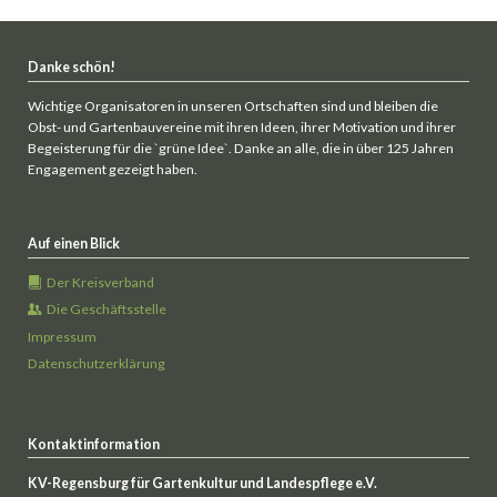
Danke schön!
Wichtige Organisatoren in unseren Ortschaften sind und bleiben die
Obst- und Gartenbauvereine mit ihren Ideen, ihrer Motivation und ihrer
Begeisterung für die `grüne Idee`. Danke an alle, die in über 125 Jahren
Engagement gezeigt haben.
Auf einen Blick
Der Kreisverband
Die Geschäftsstelle
Impressum
Datenschutzerklärung
Kontaktinformation
KV-Regensburg für Gartenkultur und Landespflege e.V.