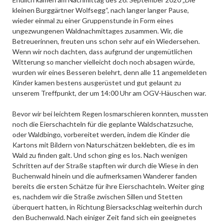
kleinen Burggärtner Wolfsegg“, nach langer langer Pause,
wieder einmal zu einer Gruppenstunde in Form eines
ungezwungenen Waldnachmittages zusammen. Wir, die
Betreuerinnen, freuten uns schon sehr auf ein Wiedersehen.
Wenn wir noch dachten, dass aufgrund der ungemütlichen
Witterung so mancher vielleicht doch noch absagen würde,
wurden wir eines Besseren belehrt, denn alle 11 angemeldeten
Kinder kamen bestens ausgerüstet und gut gelaunt zu
unserem Treffpunkt, der um 14:00 Uhr am OGV-Häuschen war.
Bevor wir bei leichtem Regen losmarschieren konnten, mussten
noch die Eierschachteln für die geplante Waldschatzsuche,
oder Waldbingo, vorbereitet werden, indem die Kinder die
Kartons mit Bildern von Naturschätzen beklebten, die es im
Wald zu finden galt. Und schon ging es los. Nach wenigen
Schritten auf der Straße stapften wir durch die Wiese in den
Buchenwald hinein und die aufmerksamen Wanderer fanden
bereits die ersten Schätze für ihre Eierschachteln. Weiter ging
es, nachdem wir die Straße zwischen Sillen und Stetten
überquert hatten, in Richtung Biersackschlag weiterhin durch
den Buchenwald. Nach einiger Zeit fand sich ein geeignetes