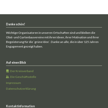
Danke schön!
Wichtige Organisatoren in unseren Ortschaften sind und bleiben die
Obst- und Gartenbauvereine mit ihren Ideen, ihrer Motivation und ihrer
Begeisterung für die `grüne Idee`. Danke an alle, die in über 125 Jahren
Engagement gezeigt haben.
Auf einen Blick
Der Kreisverband
Die Geschäftsstelle
Impressum
Datenschutzerklärung
Kontaktinformation