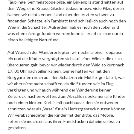
Täublinge, Semmelstoppelpilze, ein Birkenpilz stand mitten auf
dem Weg, eine Krause Glucke, Judasohr usw. viele Pilze, deren
Namen wir nicht kennen. Und einer der letzten schwer zu
findenden Schätze, ein Farnblatt fand schließlich auch noch den
Weg in die Schachtel. Außerdem gab es noch den Joker und
was eben nicht gefunden werden konnte, ersetzte man durch
einen beliebigen Naturfund.
Auf Wunsch der Wanderer legten wir nochmal eine Teepause
ein und die Kinder vergnügten sich auf einer Wiese, die es zu
überqueren galt, bevor wir wieder durch den Wald so kurz nach
17: 00 Uhr nach Sillen kamen. Gerne hätten wir mit den
Burggärtnern noch aus den Schätzen ein Mobile gestaltet, was
wir aber nicht mehr schafften, da die Stunden wie im Flug
vergingen und wir auch während der Wanderung keinen
Zeitdruck machen wollten. Zum Abschluss bekamen alle Kinder
noch einen kleinen Kürbis mit nachhause, den sie entweder
schnitzen oder als „Vase“ für ein Herbstgesteck nutzen können.
Wir verabschiedeten die Kinder mit der Bitte, das Mobile,
sofern sie möchten, aus ihren Fundstücken daheim selbst zu
gestalten.