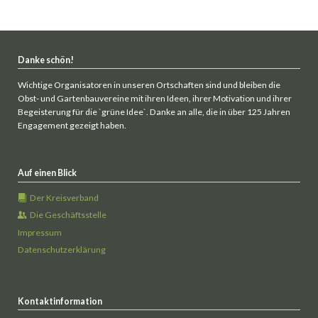
Danke schön!
Wichtige Organisatoren in unseren Ortschaften sind und bleiben die
Obst- und Gartenbauvereine mit ihren Ideen, ihrer Motivation und ihrer
Begeisterung für die `grüne Idee`. Danke an alle, die in über 125 Jahren
Engagement gezeigt haben.
Auf einen Blick
Der Kreisverband
Die Geschäftsstelle
Impressum
Datenschutzerklärung
Kontaktinformation