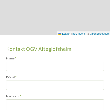
Leaflet
|
netzmacht
|
©
OpenStreetMap
Kontakt OGV Alteglofsheim
Pflichtfeld
Name
*
Pflichtfeld
E-Mail
*
Pflichtfeld
Nachricht
*