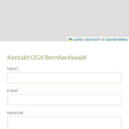
Leaflet
|
netzmacht
|
©
OpenStreetMap
Kontakt OGV Bernhardswald
Pflichtfeld
Name
*
Pflichtfeld
E-Mail
*
Pflichtfeld
Nachricht
*