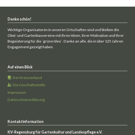
Danke schön!
Wichtige Organisatoren in unseren Ortschaften sind und bleiben die
Obst- und Gartenbauvereine mit ihren Ideen, ihrer Motivation und ihrer
Begeisterung für die `grüne Idee`. Danke an alle, die in über 125 Jahren
Engagement gezeigt haben.
Auf einen Blick
Der Kreisverband
Die Geschäftsstelle
Impressum
Datenschutzerklärung
Kontaktinformation
KV-Regensburg für Gartenkultur und Landespflege e.V.