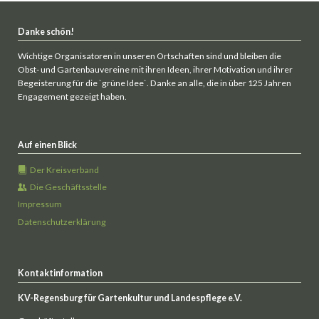
Danke schön!
Wichtige Organisatoren in unseren Ortschaften sind und bleiben die
Obst- und Gartenbauvereine mit ihren Ideen, ihrer Motivation und ihrer
Begeisterung für die `grüne Idee`. Danke an alle, die in über 125 Jahren
Engagement gezeigt haben.
Auf einen Blick
Der Kreisverband
Die Geschäftsstelle
Impressum
Datenschutzerklärung
Kontaktinformation
KV-Regensburg für Gartenkultur und Landespflege e.V.