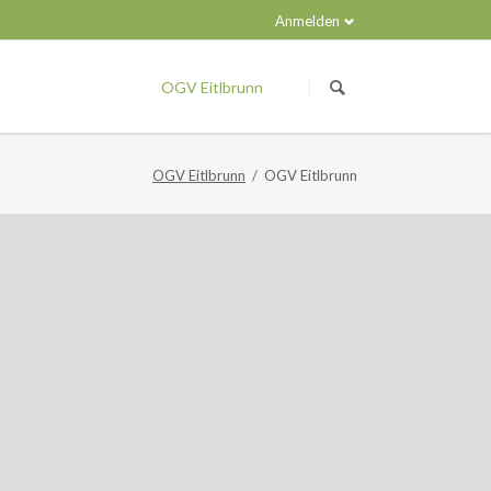
Anmelden
Navigation
überspringen
OGV Eitlbrunn
OGV Eitlbrunn
OGV Eitlbrunn