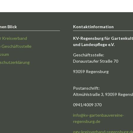
nen Blick
Kontaktinformation
r Kreisverband
KV-Regensburg für Gartenkul
und Landespflege e.V.
e Geschäftsstelle
ssum
Geschäftsstelle:
Donaustaufer Straße 70
schutzerklärung
93059 Regensburg
Postanschrift:
Altmühlstraße 3, 93059 Regens
0941/4009 370
info@kv-gartenbauvereine-
regensburg.de
ogv-kreisverband-regensburg.d