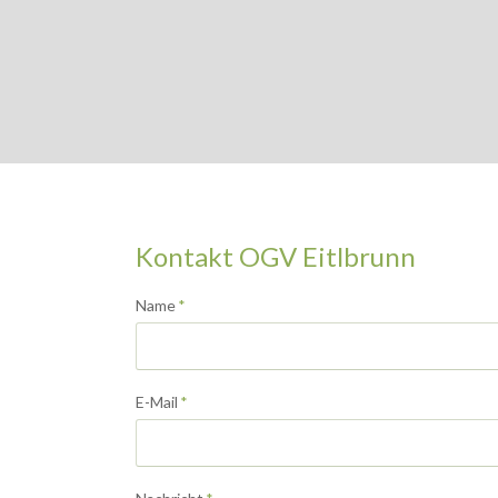
Kontakt OGV Eitlbrunn
Pflichtfeld
Name
*
Pflichtfeld
E-Mail
*
Pflichtfeld