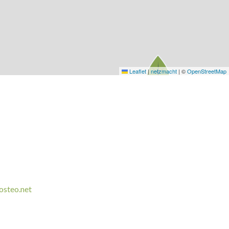
Leaflet
|
netzmacht
|
©
OpenStreetMap
osteo.net