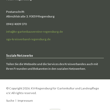
Postanschrift:
Altmühlstraße 3, 93059 Regensburg
0941/4009 370
info@kv-gartenbauvereine-regensburg.de
ogv-kreisverband-regensburg.de
Soziale Netzwerke
Teilen Sie die Webseite und die Services des Kreisverbandes auch mit
Ihren Freunden und Bekannten in den sozialen Netzwerken.
© Copyright 2026. KV-Regensburg für Gartenkultur und Landespflege
e.V. All rights reserved.
Navigation
Suche
Impressum
überspringen