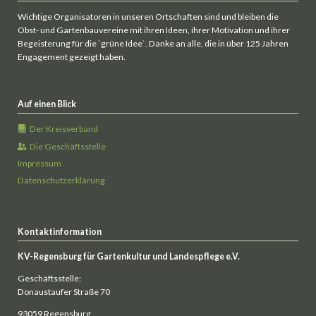
Wichtige Organisatoren in unseren Ortschaften sind und bleiben die
Obst- und Gartenbauvereine mit ihren Ideen, ihrer Motivation und ihrer
Begeisterung für die `grüne Idee`. Danke an alle, die in über 125 Jahren
Engagement gezeigt haben.
Auf einen Blick
Der Kreisverband
Die Geschäftsstelle
Impressum
Datenschutzerklärung
Kontaktinformation
KV-Regensburg für Gartenkultur und Landespflege e.V.
Geschäftsstelle:
Donaustaufer Straße 70
93059 Regensburg