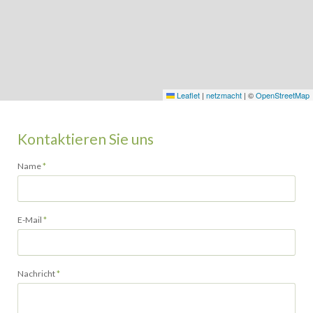
Leaflet
|
netzmacht
|
©
OpenStreetMap
Kontaktieren Sie uns
Pflichtfeld
Name
*
Pflichtfeld
E-Mail
*
Pflichtfeld
Nachricht
*