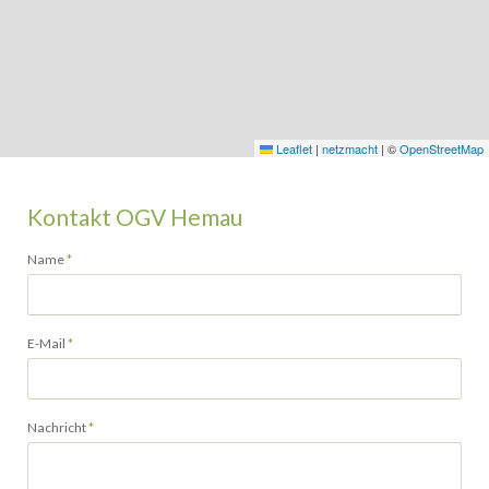
Leaflet
|
netzmacht
|
©
OpenStreetMap
Kontakt OGV Hemau
Pflichtfeld
Name
*
Pflichtfeld
E-Mail
*
Pflichtfeld
Nachricht
*