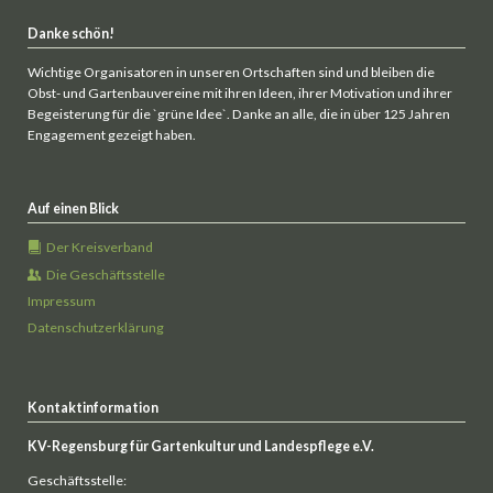
Danke schön!
Wichtige Organisatoren in unseren Ortschaften sind und bleiben die
Obst- und Gartenbauvereine mit ihren Ideen, ihrer Motivation und ihrer
Begeisterung für die `grüne Idee`. Danke an alle, die in über 125 Jahren
Engagement gezeigt haben.
Auf einen Blick
Der Kreisverband
Die Geschäftsstelle
Impressum
Datenschutzerklärung
Kontaktinformation
KV-Regensburg für Gartenkultur und Landespflege e.V.
Geschäftsstelle: