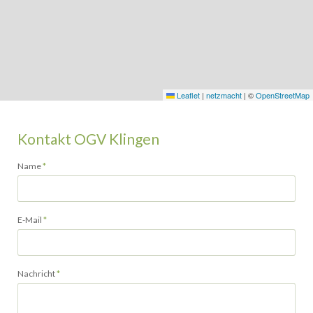
Leaflet
|
netzmacht
|
©
OpenStreetMap
Kontakt OGV Klingen
Pflichtfeld
Name
*
Pflichtfeld
E-Mail
*
Pflichtfeld
Nachricht
*