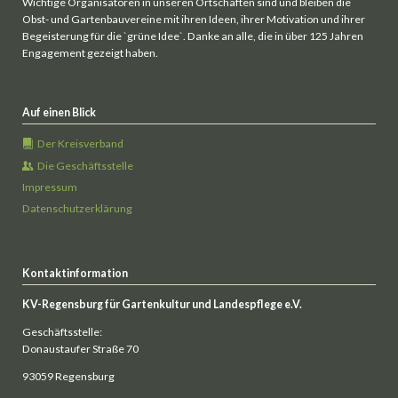
Wichtige Organisatoren in unseren Ortschaften sind und bleiben die
Obst- und Gartenbauvereine mit ihren Ideen, ihrer Motivation und ihrer
Begeisterung für die `grüne Idee`. Danke an alle, die in über 125 Jahren
Engagement gezeigt haben.
Auf einen Blick
Der Kreisverband
Die Geschäftsstelle
Impressum
Datenschutzerklärung
Kontaktinformation
KV-Regensburg für Gartenkultur und Landespflege e.V.
Geschäftsstelle:
Donaustaufer Straße 70
93059 Regensburg