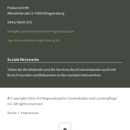
Postanschrift:
Altmühlstraße 3, 93059 Regensburg
0941/4009 370
info@kv-gartenbauvereine-regensburg.de
ogv-kreisverband-regensburg.de
Soziale Netzwerke
Teilen Sie die Webseite und die Services des Kreisverbandes auch mit
Ihren Freunden und Bekannten in den sozialen Netzwerken.
© Copyright 2026. KV-Regensburg für Gartenkultur und Landespflege
e.V. All rights reserved.
Navigation
Suche
Impressum
überspringen