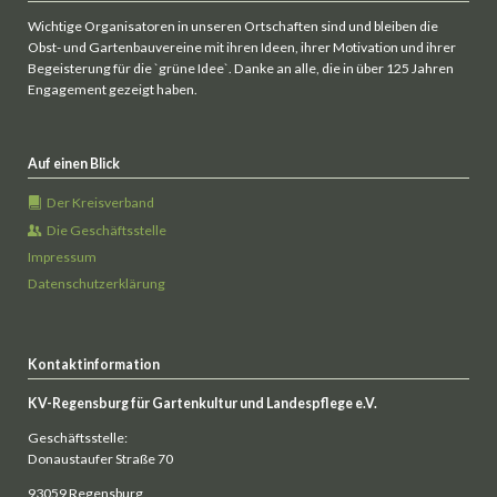
Wichtige Organisatoren in unseren Ortschaften sind und bleiben die
Obst- und Gartenbauvereine mit ihren Ideen, ihrer Motivation und ihrer
Begeisterung für die `grüne Idee`. Danke an alle, die in über 125 Jahren
Engagement gezeigt haben.
Auf einen Blick
Der Kreisverband
Die Geschäftsstelle
Impressum
Datenschutzerklärung
Kontaktinformation
KV-Regensburg für Gartenkultur und Landespflege e.V.
Geschäftsstelle:
Donaustaufer Straße 70
93059 Regensburg