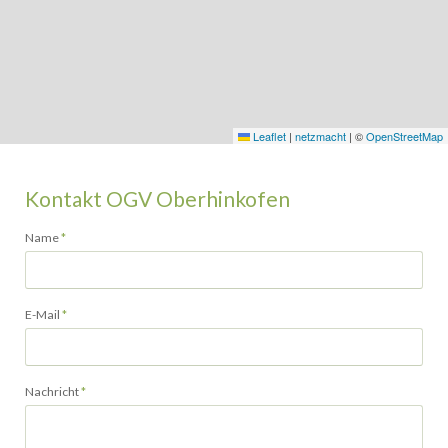
Leaflet
|
netzmacht
|
©
OpenStreetMap
Kontakt OGV Oberhinkofen
Pflichtfeld
Name
*
Pflichtfeld
E-Mail
*
Pflichtfeld
Nachricht
*