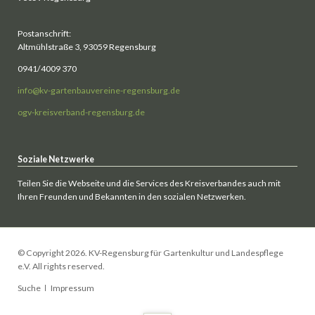
Postanschrift:
Altmühlstraße 3, 93059 Regensburg
0941/4009 370
info@kv-gartenbauvereine-regensburg.de
ogv-kreisverband-regensburg.de
Soziale Netzwerke
Teilen Sie die Webseite und die Services des Kreisverbandes auch mit
Ihren Freunden und Bekannten in den sozialen Netzwerken.
© Copyright 2026. KV-Regensburg für Gartenkultur und Landespflege
e.V. All rights reserved.
Navigation
Suche
Impressum
überspringen