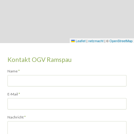
Leaflet
|
netzmacht
|
©
OpenStreetMap
Kontakt OGV Ramspau
Pflichtfeld
Name
*
Pflichtfeld
E-Mail
*
Pflichtfeld
Nachricht
*