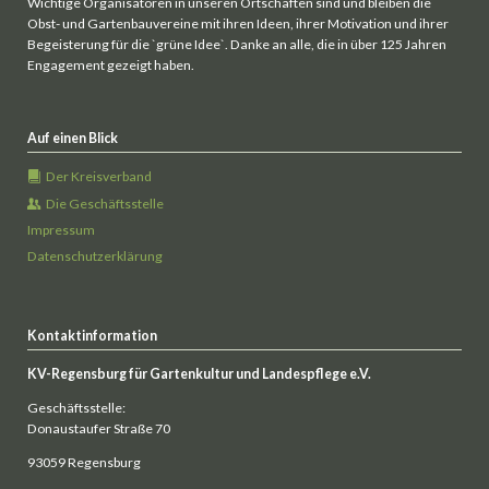
Wichtige Organisatoren in unseren Ortschaften sind und bleiben die
Obst- und Gartenbauvereine mit ihren Ideen, ihrer Motivation und ihrer
Begeisterung für die `grüne Idee`. Danke an alle, die in über 125 Jahren
Engagement gezeigt haben.
Auf einen Blick
Der Kreisverband
Die Geschäftsstelle
Impressum
Datenschutzerklärung
Kontaktinformation
KV-Regensburg für Gartenkultur und Landespflege e.V.
Geschäftsstelle:
Donaustaufer Straße 70
93059 Regensburg