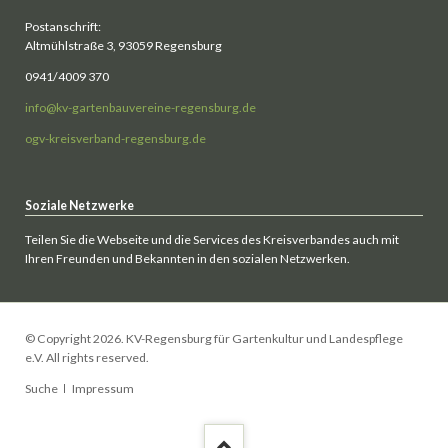
Postanschrift:
Altmühlstraße 3, 93059 Regensburg
0941/4009 370
info@kv-gartenbauvereine-regensburg.de
ogv-kreisverband-regensburg.de
Soziale Netzwerke
Teilen Sie die Webseite und die Services des Kreisverbandes auch mit
Ihren Freunden und Bekannten in den sozialen Netzwerken.
© Copyright 2026. KV-Regensburg für Gartenkultur und Landespflege
e.V. All rights reserved.
Navigation
Suche
Impressum
überspringen