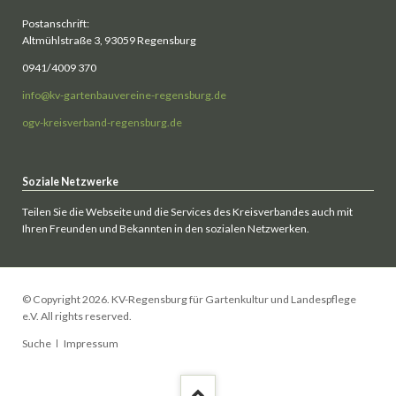
Postanschrift:
Altmühlstraße 3, 93059 Regensburg
0941/4009 370
info@kv-gartenbauvereine-regensburg.de
ogv-kreisverband-regensburg.de
Soziale Netzwerke
Teilen Sie die Webseite und die Services des Kreisverbandes auch mit
Ihren Freunden und Bekannten in den sozialen Netzwerken.
© Copyright 2026. KV-Regensburg für Gartenkultur und Landespflege
e.V. All rights reserved.
Navigation
Suche
Impressum
überspringen