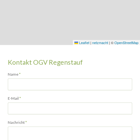
Leaflet
|
netzmacht
|
©
OpenStreetMap
Kontakt OGV Regenstauf
Pflichtfeld
Name
*
Pflichtfeld
E-Mail
*
Pflichtfeld
Nachricht
*