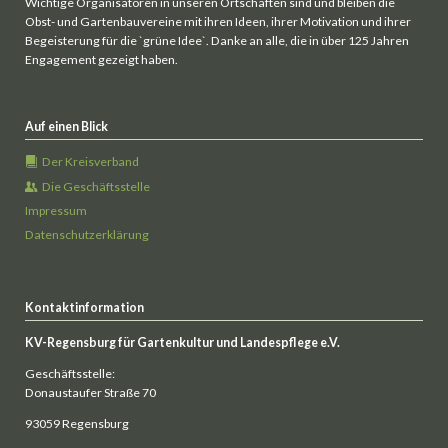
Wichtige Organisatoren in unseren Ortschaften sind und bleiben die
Obst- und Gartenbauvereine mit ihren Ideen, ihrer Motivation und ihrer
Begeisterung für die `grüne Idee`. Danke an alle, die in über 125 Jahren
Engagement gezeigt haben.
Auf einen Blick
Der Kreisverband
Die Geschäftsstelle
Impressum
Datenschutzerklärung
Kontaktinformation
KV-Regensburg für Gartenkultur und Landespflege e.V.
Geschäftsstelle:
Donaustaufer Straße 70
93059 Regensburg