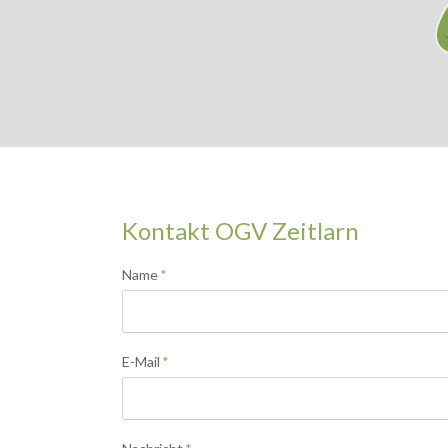
Kontakt OGV Zeitlarn
Pflichtfeld
Name
*
Pflichtfeld
E-Mail
*
Pflichtfeld