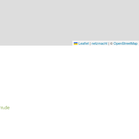
Leaflet
|
netzmacht
|
©
OpenStreetMap
rn.de