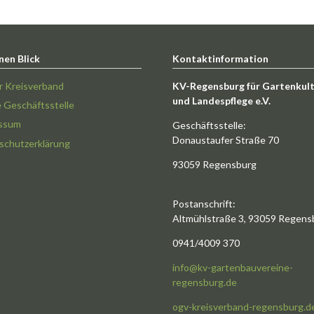
nen Blick
Kontaktinformation
r Kreisverband
KV-Regensburg für Gartenkul
und Landespflege e.V.
e Geschäftsstelle
ssum
Geschäftsstelle:
Donaustaufer Straße 70
schutzerklärung
93059 Regensburg
Postanschrift:
Altmühlstraße 3, 93059 Regens
0941/4009 370
info@kv-gartenbauvereine-
regensburg.de
ogv-kreisverband-regensburg.d