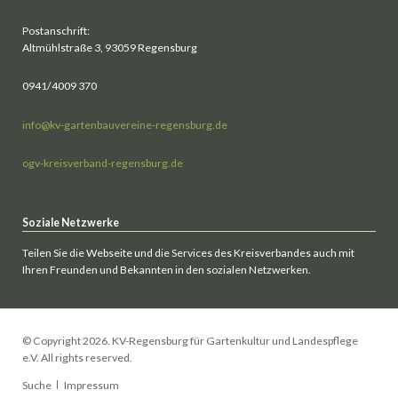
Postanschrift:
Altmühlstraße 3, 93059 Regensburg
0941/4009 370
info@kv-gartenbauvereine-regensburg.de
ogv-kreisverband-regensburg.de
Soziale Netzwerke
Teilen Sie die Webseite und die Services des Kreisverbandes auch mit
Ihren Freunden und Bekannten in den sozialen Netzwerken.
© Copyright 2026. KV-Regensburg für Gartenkultur und Landespflege
e.V. All rights reserved.
Navigation
Suche
Impressum