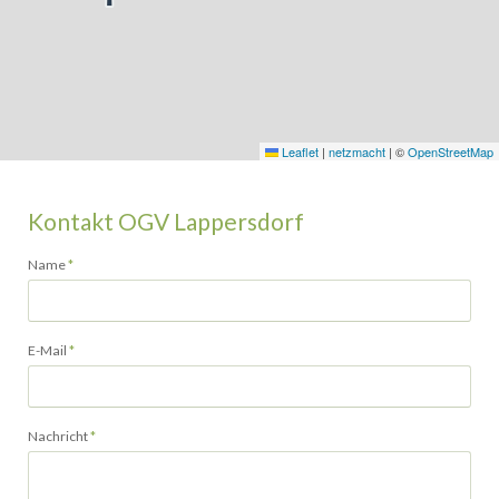
Leaflet
|
netzmacht
|
©
OpenStreetMap
Kontakt OGV Lappersdorf
Pflichtfeld
Name
*
Pflichtfeld
E-Mail
*
Pflichtfeld
Nachricht
*