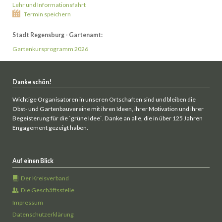
Lehr und Informationsfahrt
Termin speichern
Stadt Regensburg - Gartenamt:
Gartenkursprogramm 2026
Danke schön!
Wichtige Organisatoren in unseren Ortschaften sind und bleiben die
Obst- und Gartenbauvereine mit ihren Ideen, ihrer Motivation und ihrer
Begeisterung für die `grüne Idee`. Danke an alle, die in über 125 Jahren
Engagement gezeigt haben.
Auf einen Blick
Der Kreisverband
Die Geschäftsstelle
Impressum
Datenschutzerklärung