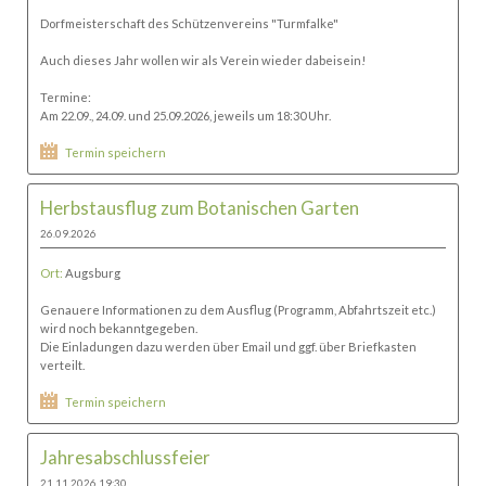
Dorfmeisterschaft des Schützenvereins "Turmfalke"
Auch dieses Jahr wollen wir als Verein wieder dabeisein!
Termine:
Am 22.09., 24.09. und 25.09.2026, jeweils um 18:30 Uhr.
Termin speichern
Herbstausflug zum Botanischen Garten
26.09.2026
Ort:
Augsburg
Genauere Informationen zu dem Ausflug (Programm, Abfahrtszeit etc.)
wird noch bekanntgegeben.
Die Einladungen dazu werden über Email und ggf. über Briefkasten
verteilt.
Termin speichern
Jahresabschlussfeier
21.11.2026 19:30