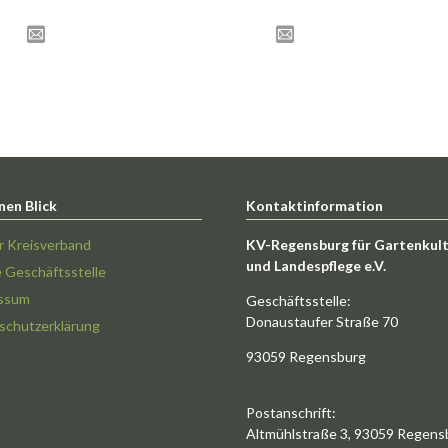
nen Blick
Kontaktinformation
r Kreisverband
KV-Regensburg für Gartenkul
und Landespflege e.V.
e Geschäftsstelle
ssum
Geschäftsstelle:
Donaustaufer Straße 70
schutzerklärung
93059 Regensburg
Postanschrift:
Altmühlstraße 3, 93059 Regens