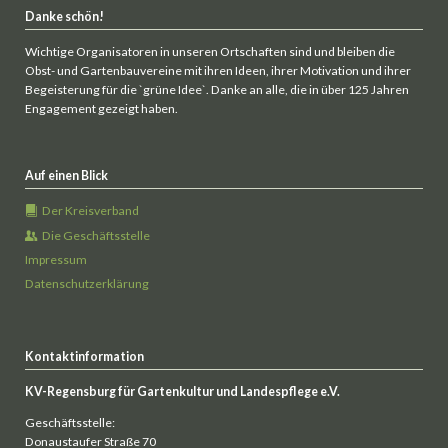
Danke schön!
Wichtige Organisatoren in unseren Ortschaften sind und bleiben die
Obst- und Gartenbauvereine mit ihren Ideen, ihrer Motivation und ihrer
Begeisterung für die `grüne Idee`. Danke an alle, die in über 125 Jahren
Engagement gezeigt haben.
Auf einen Blick
Der Kreisverband
Die Geschäftsstelle
Impressum
Datenschutzerklärung
Kontaktinformation
KV-Regensburg für Gartenkultur und Landespflege e.V.
Geschäftsstelle:
Donaustaufer Straße 70