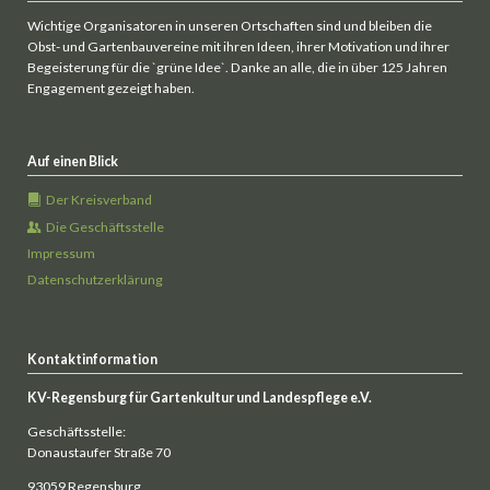
Wichtige Organisatoren in unseren Ortschaften sind und bleiben die
Obst- und Gartenbauvereine mit ihren Ideen, ihrer Motivation und ihrer
Begeisterung für die `grüne Idee`. Danke an alle, die in über 125 Jahren
Engagement gezeigt haben.
Auf einen Blick
Der Kreisverband
Die Geschäftsstelle
Impressum
Datenschutzerklärung
Kontaktinformation
KV-Regensburg für Gartenkultur und Landespflege e.V.
Geschäftsstelle:
Donaustaufer Straße 70
93059 Regensburg