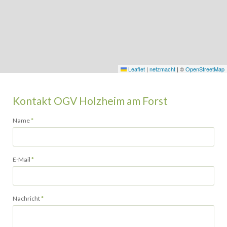
Leaflet
|
netzmacht
|
©
OpenStreetMap
Kontakt OGV Holzheim am Forst
Pflichtfeld
Name
*
Pflichtfeld
E-Mail
*
Pflichtfeld
Nachricht
*