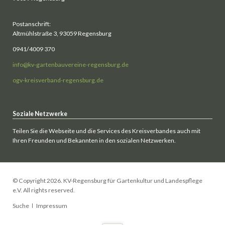
Postanschrift:
Altmühlstraße 3, 93059 Regensburg
0941/4009 370
info@kv-gartenbauvereine-regensburg.de
ogv-kreisverband-regensburg.de
Soziale Netzwerke
Teilen Sie die Webseite und die Services des Kreisverbandes auch mit
Ihren Freunden und Bekannten in den sozialen Netzwerken.
© Copyright 2026. KV-Regensburg für Gartenkultur und Landespflege
e.V. All rights reserved.
Navigation
Suche
Impressum
überspringen