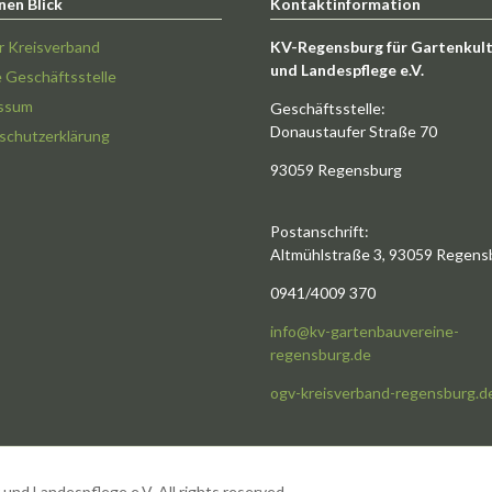
nen Blick
Kontaktinformation
r Kreisverband
KV-Regensburg für Gartenkul
und Landespflege e.V.
e Geschäftsstelle
ssum
Geschäftsstelle:
Donaustaufer Straße 70
schutzerklärung
93059 Regensburg
Postanschrift:
Altmühlstraße 3, 93059 Regens
0941/4009 370
info@kv-gartenbauvereine-
regensburg.de
ogv-kreisverband-regensburg.d
nd Landespflege e.V. All rights reserved.