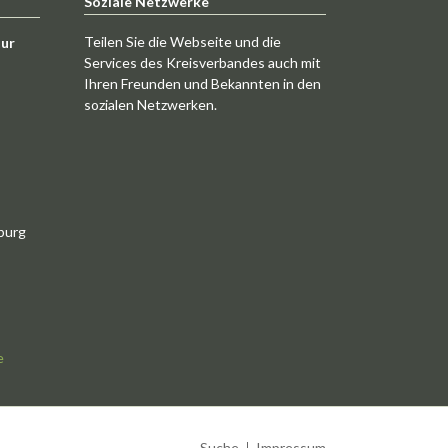
Soziale Netzwerke
Teilen Sie die Webseite und die
tur
Services des Kreisverbandes auch mit
Ihren Freunden und Bekannten in den
sozialen Netzwerken.
burg
e
Navigation
Suche
Impressum