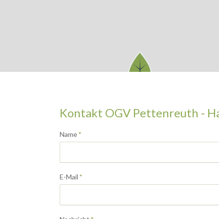
Kontakt OGV Pettenreuth - H
Pflichtfeld
Name
*
Pflichtfeld
E-Mail
*
Pflichtfeld