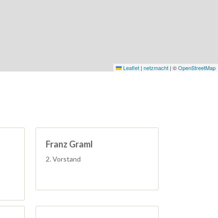
Leaflet
|
netzmacht
|
©
OpenStreetMap
Franz Graml
2. Vorstand