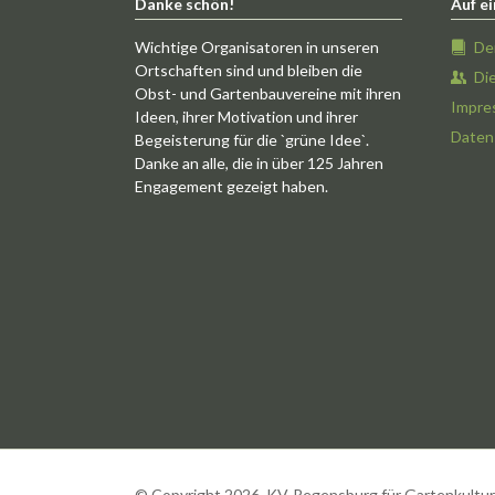
Danke schön!
Auf ei
Wichtige Organisatoren in unseren
De
Ortschaften sind und bleiben die
Di
Obst- und Gartenbauvereine mit ihren
Impre
Ideen, ihrer Motivation und ihrer
Daten
Begeisterung für die `grüne Idee`.
Danke an alle, die in über 125 Jahren
Engagement gezeigt haben.
© Copyright 2026. KV-Regensburg für Gartenkultur u