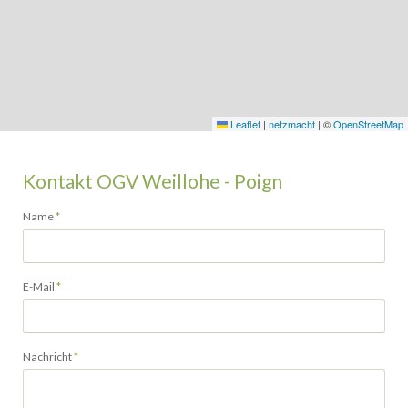
Leaflet
|
netzmacht
|
©
OpenStreetMap
Kontakt OGV Weillohe - Poign
Pflichtfeld
Name
*
Pflichtfeld
E-Mail
*
Pflichtfeld
Nachricht
*