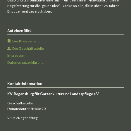
Obst- und Gartenbauvereine mit ihren Ideen, ihrer Motivation und ihrer
Begeisterung für die `grüne Idee`. Danke an alle, die in über 125 Jahren
Engagement gezeigt haben.
Auf einen Blick
Der Kreisverband
Die Geschäftsstelle
Impressum
Datenschutzerklärung
Kontaktinformation
KV-Regensburg für Gartenkultur und Landespflege e.V.
Geschäftsstelle:
Donaustaufer Straße 70
93059 Regensburg