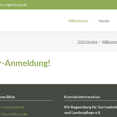
ne-regensburg.de
Willkommen
Verein
OGV Harting
Willkom
er-Anmeldung!
nen Blick
Kontaktinformation
r Kreisverband
KV-Regensburg für Gartenkul
und Landespflege e.V.
e Geschäftsstelle