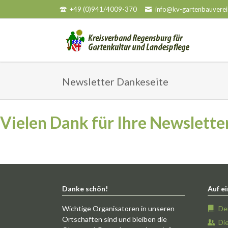
+49 (0)941/4009-370
info@kv-gartenbauverei
HEN
Newsletter Dankeseite
Vielen Dank für Ihre Newslett
Danke schön!
Auf ei
Wichtige Organisatoren in unseren
De
Ortschaften sind und bleiben die
Di