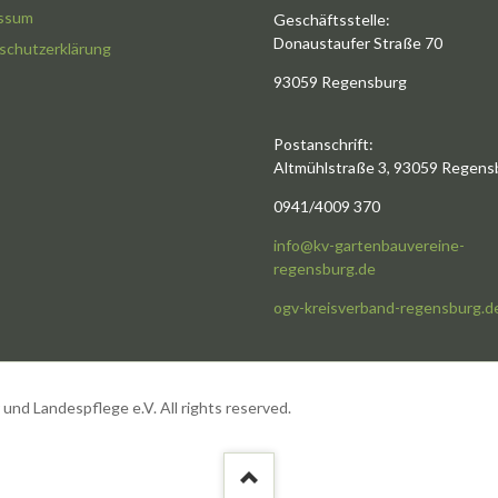
ssum
Geschäftsstelle:
Donaustaufer Straße 70
schutzerklärung
93059 Regensburg
Postanschrift:
Altmühlstraße 3, 93059 Regens
0941/4009 370
info@kv-gartenbauvereine-
regensburg.de
ogv-kreisverband-regensburg.d
nd Landespflege e.V. All rights reserved.