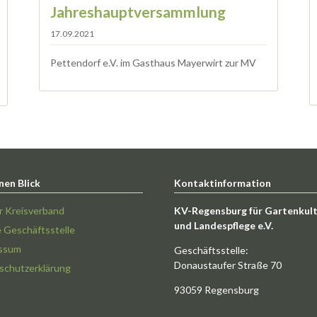
Jahreshauptversammlung
17.09.2021
Pettendorf e.V. im Gasthaus Mayerwirt zur MV
nen Blick
Kontaktinformation
r Kreisverband
KV-Regensburg für Gartenkul
und Landespflege e.V.
e Geschäftsstelle
ssum
Geschäftsstelle:
Donaustaufer Straße 70
schutzerklärung
93059 Regensburg