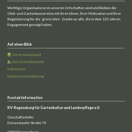
Wichtige Organisatoren in unseren Ortschaften sind und bleiben die
Obst- und Gartenbauvereine mit ihren Ideen, ihrer Motivation und ihrer
Begeisterung für die `grüne Idee`. Danke an alle, die in über 125 Jahren
Engagement gezeigt haben.
Auf einen Blick
Der Kreisverband
Die Geschäftsstelle
Impressum
Datenschutzerklärung
Kontaktinformation
KV-Regensburg für Gartenkultur und Landespflege e.V.
Geschäftsstelle:
Donaustaufer Straße 70
93059 Regensburg