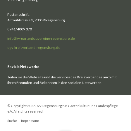
Postanschrift:
Altmühlstraße 3, 93059 Regensburg
0941/4009 370
info@kv-gartenbauvereine-regensburg.de
ogv-kreisverband-regensburg.de
Soziale Netzwerke
Teilen Sie die Webseite und die Services des Kreisverbandes auch mit
Ihren Freunden und Bekannten in den sozialen Netzwerken.
© Copyright 2026. KV-Regensburg für Gartenkultur und Landespflege
e.V. All rights reserved.
Navigation
Suche
Impressum
überspringen