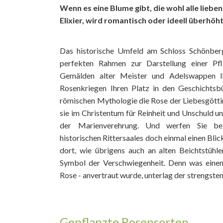
Wenn es eine Blume gibt, die wohl alle liebe
Elixier, wird romantisch oder ideell überhöht
Das historische Umfeld am Schloss Schönber
perfekten Rahmen zur Darstellung einer Pfla
Gemälden alter Meis­ter und Adelswappen 
Rosenkriegen Ihren Platz in den Geschichtsb
römischen Mythologie die Rose der Liebesgötti
sie im Christentum für Reinheit und Unschuld un
der Marienverehrung. Und werfen Sie be
historischen Rittersaales doch einmal einen Blic
dort, wie übrigens auch an alten Beichtstühle
Symbol der Verschwiegenheit. Denn was einem 
Rose - anvertraut wurde, unterlag der strengste
Gepflanzte Rosensorten