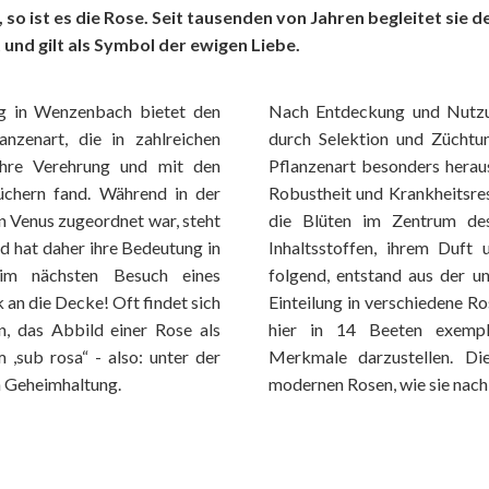
n, so ist es die Rose. Seit tausenden von Jahren begleitet sie
 und gilt als Symbol der ewigen Liebe.
g in Wenzenbach bietet den
Nach Entdeckung und Nutzu
nzenart, die in zahlreichen
durch Selektion und Züchtun
Ihre Verehrung und mit den
Pflanzenart besonders herau
üchern fand. Während in der
Robustheit und Krankheits­r
n Venus zugeordnet war, steht
die Blüten im Zentrum des
d hat daher ihre Bedeutung in
Inhaltsstoffen, ihrem Duf
im nächsten Besuch eines
folgend, ent­stand aus der 
k an die Decke! Oft findet sich
Einteilung in verschiedene R
n, das Abbild einer Rose als
hier in 14 Beeten exempla
,sub rosa“ - also: unter der
Merkmale darzustellen. Di
n Geheimhaltung.
modernen Rosen, wie sie nach