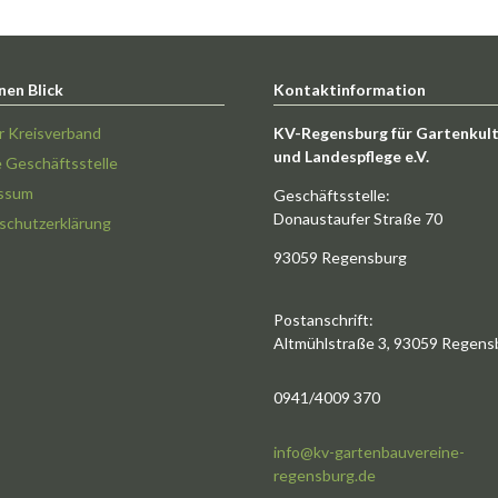
nen Blick
Kontaktinformation
r Kreisverband
KV-Regensburg für Gartenkul
und Landespflege e.V.
e Geschäftsstelle
ssum
Geschäftsstelle:
Donaustaufer Straße 70
schutzerklärung
93059 Regensburg
Postanschrift:
Altmühlstraße 3, 93059 Regens
0941/4009 370
info@kv-gartenbauvereine-
regensburg.de