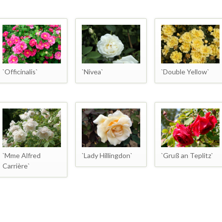
`Officinalis`
`Nivea`
`Double Yellow`
`Mme Alfred
`Lady Hillingdon`
`Gruß an Teplitz`
Carrière`