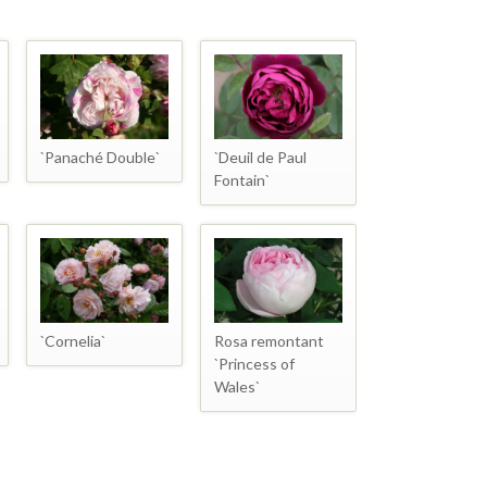
`Panaché Double`
`Deuil de Paul
Fontain`
`Cornelia`
Rosa remontant
`Princess of
Wales`