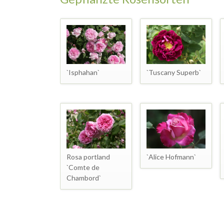
`Isphahan`
`Tuscany Superb`
Rosa portland
`Alice Hofmann`
`Comte de
Chambord`