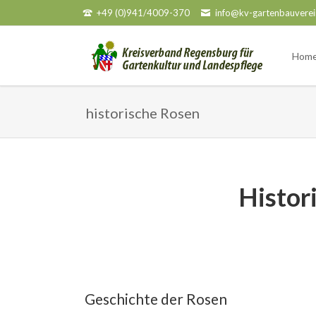
+49 (0)941/4009-370
info@kv-gartenbauverei
HEN
Hom
historische Rosen
Histor
Geschichte der Rosen